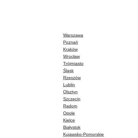
KALENDARZ
PRZEWODNIK TURYSTYCZNY
LOKALIZACJE
Warszawa
Poznań
Kraków
Wrocław
Trójmiasto
Śląsk
Rzeszów
SZUKAJ
Lublin
Olsztyn
Szczecin
Radom
Opole
Kielce
Białystok
Kujawsko-Pomorskie